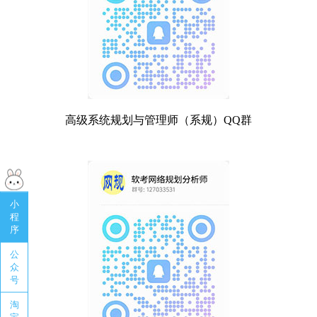
高级系统规划与管理师（系规）QQ群
小
程
序
公
众
号
淘